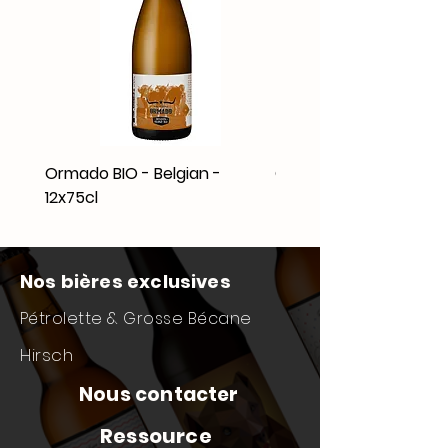
Ormado BIO - Belgian -
Ormado BIO - IPA - 12x
12x75cl
Nos bières exclusives
Pétrolette & Grosse Bécane
Hirsch
Nous contacter
Ressource